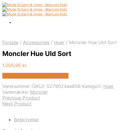
Forside
/
Accessories
/
Huer
/
Moncler Hue Uld Sort
Moncler Hue Uld Sort
1.205,95
kr.
Bedste pris hos Kids-world.dk
Varenummer (SKU):
5279024ae856
Kategori:
Huer
Varemærke:
Moncler
Previous Product
Next Product
Beskrivelse