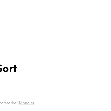
Sort
remærke:
Moncler