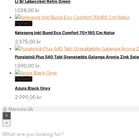
Lr Br Løbecykel Retro Green
1.038,00
kr.
Nyhed!
Køjeseng Inkl Bund Eco Comfort 70×160 Cm Natur
2.375,00
kr.
Punalpinâ Plus 540 Tabl Granatæble Galanga Aronia Zink Sel
1.590,00
kr.
Nyhed!
Azura Black Onyx
2.999,00
kr.
@ Marconi.dk
×
×
What are you looking for?