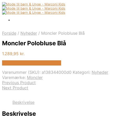
Forside
/
Nyheder
/
Moncler Polobluse Blå
Moncler Polobluse Blå
1.289,95
kr.
Bedste pris hos Kids-world.dk
Varenummer (SKU):
a138344000d0
Kategori:
Nyheder
Varemærke:
Moncler
Previous Product
Next Product
Beskrivelse
Beskrivelse