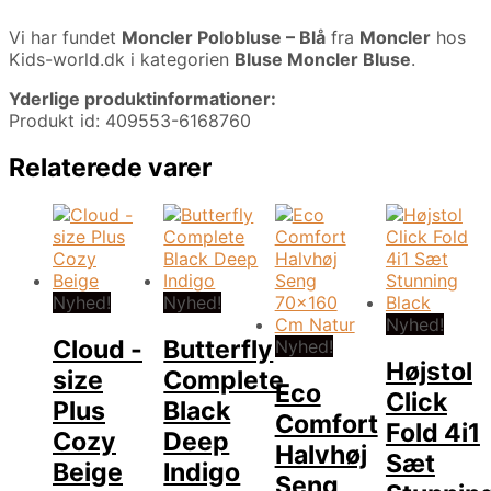
Vi har fundet
Moncler Polobluse – Blå
fra
Moncler
hos
Kids-world.dk i kategorien
Bluse Moncler Bluse
.
Yderlige produktinformationer:
Produkt id: 409553-6168760
Relaterede varer
Nyhed!
Nyhed!
Nyhed!
Cloud -
Butterfly
Nyhed!
Højstol
size
Complete
Eco
Click
Plus
Black
Comfort
Fold 4i1
Cozy
Deep
Halvhøj
Sæt
Beige
Indigo
Seng