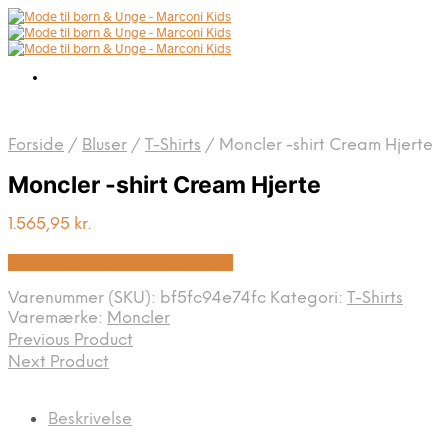
Forside
/
Bluser
/
T-Shirts
/
Moncler -shirt Cream Hjerte
Moncler -shirt Cream Hjerte
1.565,95
kr.
Bedste pris hos Kids-world.dk
Varenummer (SKU):
bf5fc94e74fc
Kategori:
T-Shirts
Varemærke:
Moncler
Previous Product
Next Product
Beskrivelse