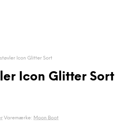
øvler Icon Glitter Sort
er Icon Glitter Sort
er
Varemærke:
Moon Boot