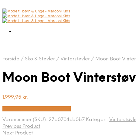
Forside
/
Sko & Støvler
/
Vinterstøvler
/
Moon Boot Vinterst
Moon Boot Vinterstøvl
1.999,95
kr.
Bedste pris hos Kids-world.dk
Varenummer (SKU):
27b0704cb0b7
Kategori:
Vinterstøvl
Previous Product
Next Product