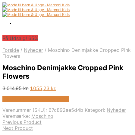
På Udsalg! 65%
Forside
/
Nyheder
/
Moschino Denimjakke Cropped Pink
Flowers
Moschino Denimjakke Cropped Pink
Flowers
Den
Den
3.014,95
kr.
1.055,23
kr.
oprindelige
aktuelle
På Udsalg hos Kids-world.dk
pris
pris
var:
er:
Varenummer (SKU):
67c892ae5d4b
Kategori:
Nyheder
3.014,95 kr..
1.055,23 kr..
Varemærke:
Moschino
Previous Product
Next Product