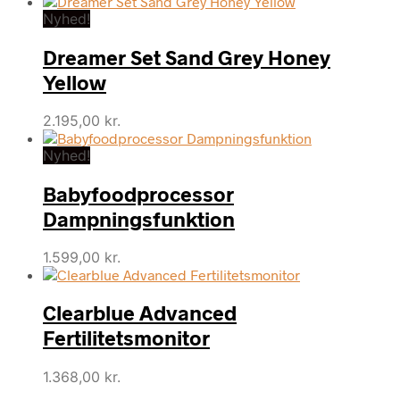
Nyhed!
Dreamer Set Sand Grey Honey
Yellow
2.195,00
kr.
Nyhed!
Babyfoodprocessor
Dampningsfunktion
1.599,00
kr.
Clearblue Advanced
Fertilitetsmonitor
1.368,00
kr.