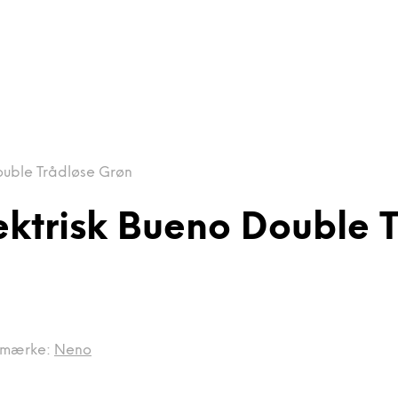
ouble Trådløse Grøn
ktrisk Bueno Double 
emærke:
Neno