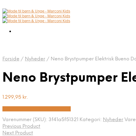
Forside
/
Nyheder
/
Neno Brystpumper Elektrisk Bueno D
Neno Brystpumper Ele
1.299,95
kr.
Bedste pris hos Kids-world.dk
Varenummer (SKU):
3f41a5f51321
Kategori:
Nyheder
Var
Previous Product
Next Product