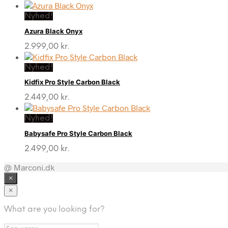
Nyhed!
Azura Black Onyx
2.999,00
kr.
Nyhed!
Kidfix Pro Style Carbon Black
2.449,00
kr.
Nyhed!
Babysafe Pro Style Carbon Black
2.499,00
kr.
@ Marconi.dk
×
×
What are you looking for?