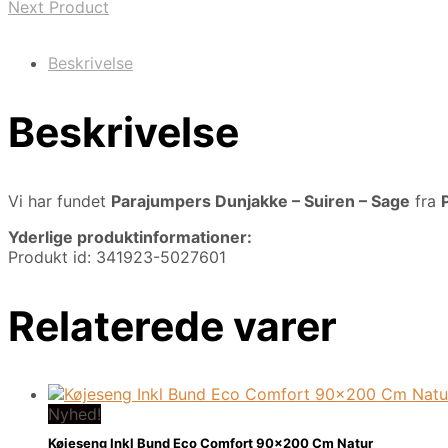
Next Product
Beskrivelse
Beskrivelse
Vi har fundet
Parajumpers Dunjakke – Suiren – Sage
fra
Yderlige produktinformationer:
Produkt id: 341923-5027601
Relaterede varer
Nyhed!
Køjeseng Inkl Bund Eco Comfort 90×200 Cm Natur