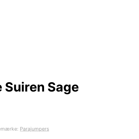
 Suiren Sage
emærke:
Parajumpers