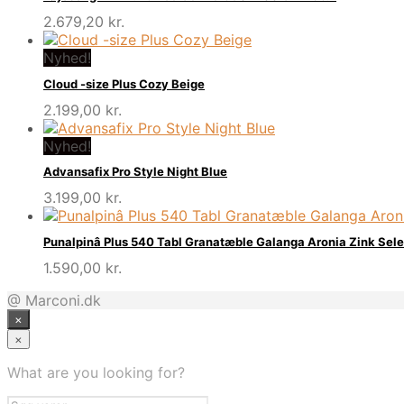
2.679,20
kr.
Nyhed!
Cloud -size Plus Cozy Beige
2.199,00
kr.
Nyhed!
Advansafix Pro Style Night Blue
3.199,00
kr.
Punalpinâ Plus 540 Tabl Granatæble Galanga Aronia Zink Sel
1.590,00
kr.
@ Marconi.dk
×
×
What are you looking for?