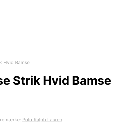
ik Hvid Bamse
se Strik Hvid Bamse
aremærke:
Polo Ralph Lauren