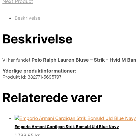
Next Product
Beskrivelse
Beskrivelse
Vi har fundet
Polo Ralph Lauren Bluse – Strik – Hvid M B
Yderlige produktinformationer:
Produkt id: 382771-5695797
Relaterede varer
Emporio Armani Cardigan Strik Bomuld Uld Blue Navy
1.799,95
kr.