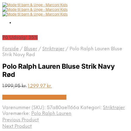
På Udsalg! 35%
Forside
/
Bluser
/
Striktrøjer
/
Polo Ralph Lauren Bluse
Strik Navy Rød
Polo Ralph Lauren Bluse Strik Navy
Rød
Den
Den
1.999,95
kr.
1.299,97
kr.
oprindelige
aktuelle
På Udsalg hos Kids-world.dk
pris
pris
var:
er:
Varenummer (SKU):
57a80ae1166a
Kategori:
Striktrøjer
1.999,95 kr..
1.299,97 kr..
Varemærke:
Polo Ralph Lauren
Previous Product
Next Product