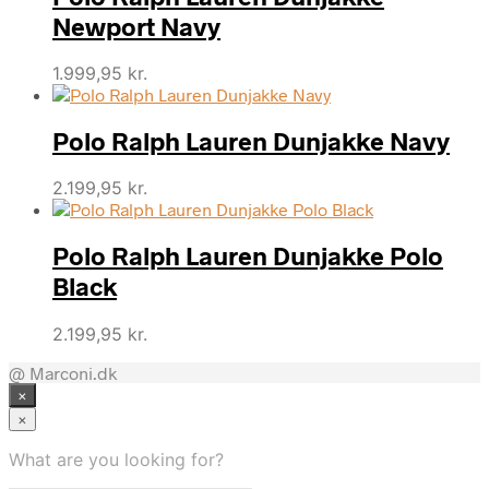
1.599,95 kr..
1.039,97 kr..
Newport Navy
1.999,95
kr.
Polo Ralph Lauren Dunjakke Navy
2.199,95
kr.
Polo Ralph Lauren Dunjakke Polo
Black
2.199,95
kr.
@ Marconi.dk
×
×
What are you looking for?