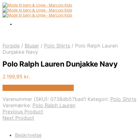
Forside
/
Bluser
/
Polo Shirts
/
Polo Ralph Lauren
Dunjakke Navy
Polo Ralph Lauren Dunjakke Navy
2.199,95
kr.
Bedste pris hos Kids-world.dk
Varenummer (SKU):
0738db57bad1
Kategori:
Polo Shirts
Varemærke:
Polo Ralph Lauren
Previous Product
Next Product
Beskrivelse