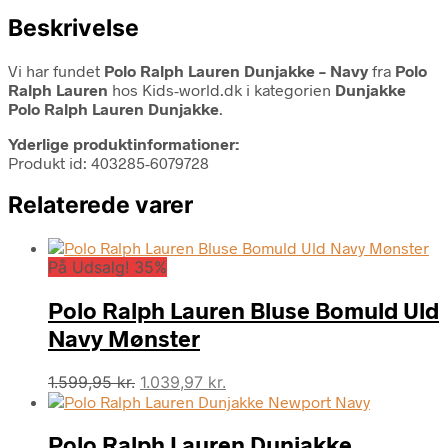
Beskrivelse
Vi har fundet
Polo Ralph Lauren Dunjakke – Navy
fra
Polo
Ralph Lauren
hos Kids-world.dk i kategorien
Dunjakke
Polo Ralph Lauren Dunjakke
.
Yderlige produktinformationer:
Produkt id: 403285-6079728
Relaterede varer
På Udsalg! 35%
Polo Ralph Lauren Bluse Bomuld Uld
Navy Mønster
Den
Den
1.599,95
kr.
1.039,97
kr.
oprindelige
aktuelle
pris
pris
Polo Ralph Lauren Dunjakke
var:
er: