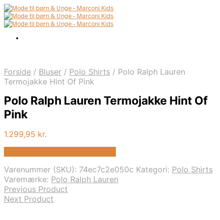
Forside
/
Bluser
/
Polo Shirts
/
Polo Ralph Lauren
Termojakke Hint Of Pink
Polo Ralph Lauren Termojakke Hint Of
Pink
1.299,95
kr.
Bedste pris hos Kids-world.dk
Varenummer (SKU):
74ec7c2e050c
Kategori:
Polo Shirts
Varemærke:
Polo Ralph Lauren
Previous Product
Next Product