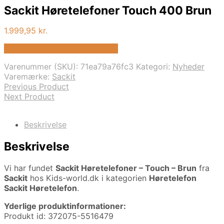
Sackit Høretelefoner Touch 400 Brun
1.999,95
kr.
Bedste pris hos Kids-world.dk
Varenummer (SKU):
71ea79a76fc3
Kategori:
Nyheder
Varemærke:
Sackit
Previous Product
Next Product
Beskrivelse
Beskrivelse
Vi har fundet
Sackit Høretelefoner – Touch – Brun
fra
Sackit
hos Kids-world.dk i kategorien
Høretelefon
Sackit Høretelefon
.
Yderlige produktinformationer:
Produkt id: 372075-5516479