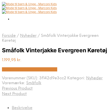
Forside
/
Nyheder
/
Småfolk Vinterjakke Evergreen
Køretøj
Småfolk Vinterjakke Evergreen Køretøj
1.199,95
kr.
Bedste pris hos Kids-world.dk
Varenummer (SKU):
3f142d9e3cc2
Kategori:
Nyheder
Varemærke:
Småfolk
Previous Product
Next Product
Beskrivelse