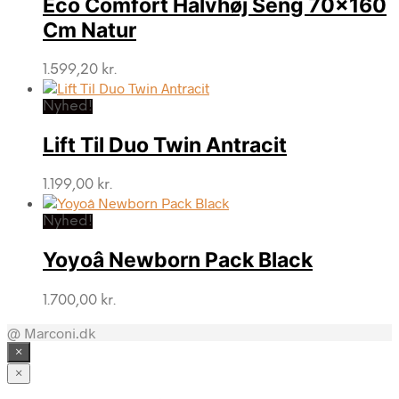
Eco Comfort Halvhøj Seng 70×160
Cm Natur
1.599,20
kr.
Nyhed!
Lift Til Duo Twin Antracit
1.199,00
kr.
Nyhed!
Yoyoâ Newborn Pack Black
1.700,00
kr.
@ Marconi.dk
×
×