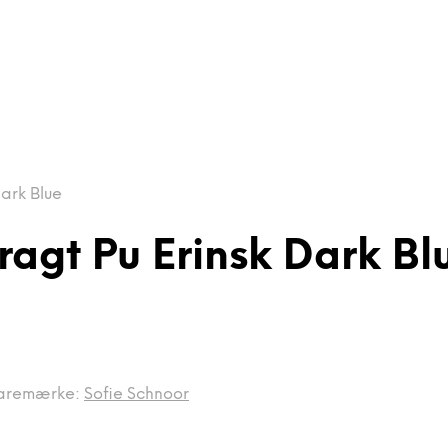
Dark Blue
ragt Pu Erinsk Dark Bl
aremærke:
Sofie Schnoor