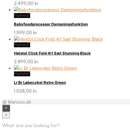
2.499,00
kr.
Nyhed!
Babyfoodprocessor Dampningsfunktion
1.599,00
kr.
Nyhed!
Højstol Click Fold 4i1 Sæt Stunning Black
2.899,00
kr.
Nyhed!
Lr Br Løbecykel Retro Green
1.038,00
kr.
@ Marconi.dk
×
×
What are you looking for?