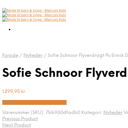
Forside
/
Nyheder
/
Sofie Schnoor Flyverdragt Pu Erinsk 
Sofie Schnoor Flyverd
1.299,95
kr.
Bedste pris hos Kids-world.dk
Varenummer (SKU):
7bb960dfadb0
Kategori:
Nyheder
V
Previous Product
Next Product