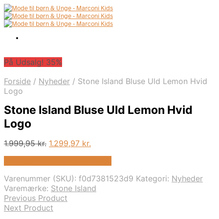
På Udsalg! 35%
Forside
/
Nyheder
/
Stone Island Bluse Uld Lemon Hvid
Logo
Stone Island Bluse Uld Lemon Hvid
Logo
Den
Den
1.999,95
kr.
1.299,97
kr.
oprindelige
aktuelle
På Udsalg hos Kids-world.dk
pris
pris
var:
er:
Varenummer (SKU):
f0d7381523d9
Kategori:
Nyheder
1.999,95 kr..
1.299,97 kr..
Varemærke:
Stone Island
Previous Product
Next Product