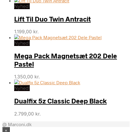
Nyhed!
Lift Til Duo Twin Antracit
1.199,00
kr.
Nyhed!
Mega Pack Magnetsæt 202 Dele
Pastel
1.350,00
kr.
Nyhed!
Dualfix 5z Classic Deep Black
2.799,00
kr.
@ Marconi.dk
×