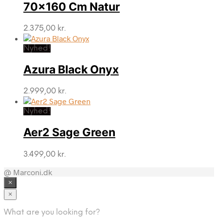
70×160 Cm Natur
2.375,00
kr.
Nyhed!
Azura Black Onyx
2.999,00
kr.
Nyhed!
Aer2 Sage Green
3.499,00
kr.
@ Marconi.dk
×
×
What are you looking for?