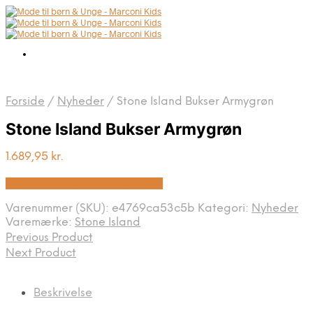
Forside
/
Nyheder
/
Stone Island Bukser Armygrøn
Stone Island Bukser Armygrøn
1.689,95
kr.
Bedste pris hos Kids-world.dk
Varenummer (SKU):
e4769ca53c5b
Kategori:
Nyheder
Varemærke:
Stone Island
Previous Product
Next Product
Beskrivelse