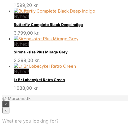
1.599,20
kr.
Nyhed!
Butterfly Complete Black Deep Indigo
3.799,00
kr.
Nyhed!
Sirona -size Plus Mirage Grey
2.399,00
kr.
Nyhed!
Lr Br Løbecykel Retro Green
1.038,00
kr.
@ Marconi.dk
×
×
What are you looking for?