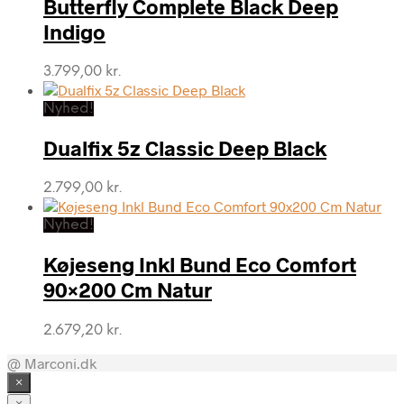
Butterfly Complete Black Deep
Indigo
3.799,00
kr.
Nyhed!
Dualfix 5z Classic Deep Black
2.799,00
kr.
Nyhed!
Køjeseng Inkl Bund Eco Comfort
90×200 Cm Natur
2.679,20
kr.
@ Marconi.dk
×
×