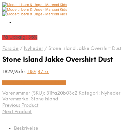
På Udsalg! 35%
Forside
/
Nyheder
/
Stone Island Jakke Overshirt Dust
Stone Island Jakke Overshirt Dust
Den
Den
1.829,95
kr.
1.189,47
kr.
oprindelige
aktuelle
På Udsalg hos Kids-world.dk
pris
pris
var:
er:
Varenummer (SKU):
311fa20b03c2
Kategori:
Nyheder
1.829,95 kr..
1.189,47 kr..
Varemærke:
Stone Island
Previous Product
Next Product
Beskrivelse