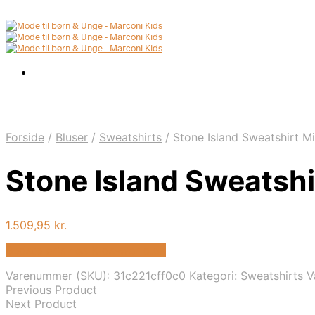
Forside
/
Bluser
/
Sweatshirts
/
Stone Island Sweatshirt Mi
Stone Island Sweatshi
1.509,95
kr.
Bedste pris hos Kids-world.dk
Varenummer (SKU):
31c221cff0c0
Kategori:
Sweatshirts
V
Previous Product
Next Product