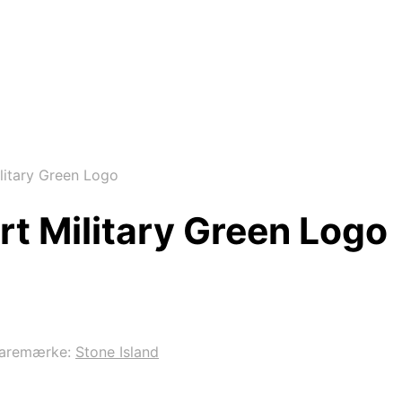
litary Green Logo
rt Military Green Logo
aremærke:
Stone Island