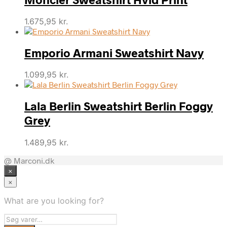
1.675,95
kr.
Emporio Armani Sweatshirt Navy
1.099,95
kr.
Lala Berlin Sweatshirt Berlin Foggy
Grey
1.489,95
kr.
@ Marconi.dk
×
×
What are you looking for?