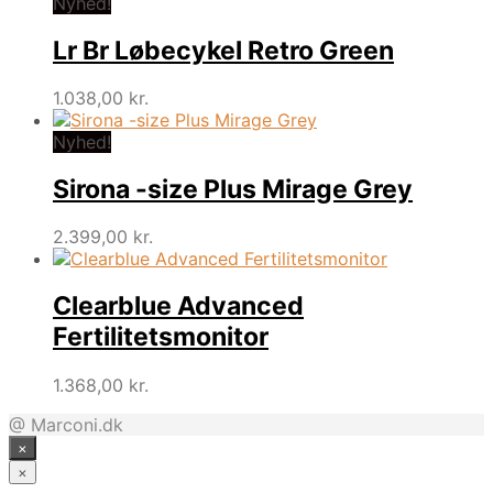
Nyhed!
Lr Br Løbecykel Retro Green
1.038,00
kr.
Nyhed!
Sirona -size Plus Mirage Grey
2.399,00
kr.
Clearblue Advanced
Fertilitetsmonitor
1.368,00
kr.
@ Marconi.dk
×
×