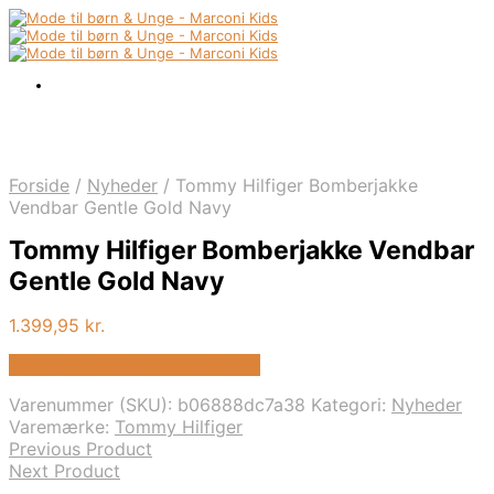
Forside
/
Nyheder
/
Tommy Hilfiger Bomberjakke
Vendbar Gentle Gold Navy
Tommy Hilfiger Bomberjakke Vendbar
Gentle Gold Navy
1.399,95
kr.
Bedste pris hos Kids-world.dk
Varenummer (SKU):
b06888dc7a38
Kategori:
Nyheder
Varemærke:
Tommy Hilfiger
Previous Product
Next Product