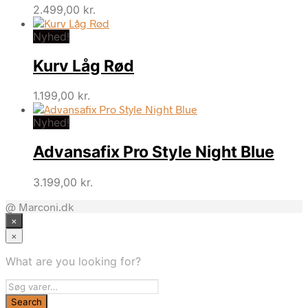
2.499,00
kr.
Nyhed!
Kurv Låg Rød
1.199,00
kr.
Nyhed!
Advansafix Pro Style Night Blue
3.199,00
kr.
@ Marconi.dk
×
×
What are you looking for?