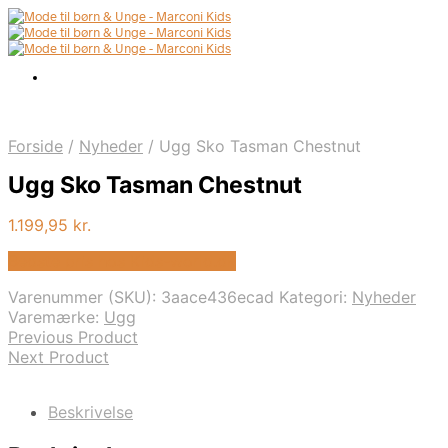
Forside
/
Nyheder
/
Ugg Sko Tasman Chestnut
Ugg Sko Tasman Chestnut
1.199,95
kr.
Bedste pris hos Kids-world.dk
Varenummer (SKU):
3aace436ecad
Kategori:
Nyheder
Varemærke:
Ugg
Previous Product
Next Product
Beskrivelse