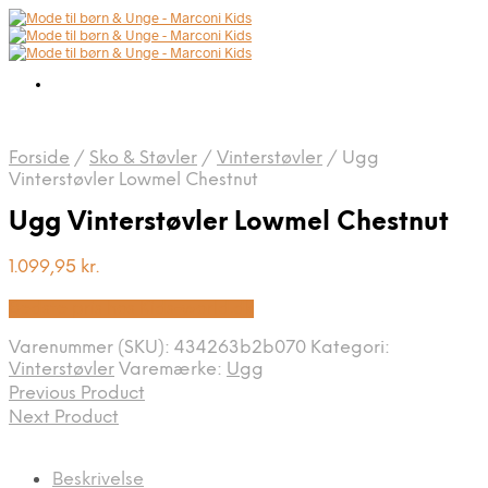
Forside
/
Sko & Støvler
/
Vinterstøvler
/
Ugg
Vinterstøvler Lowmel Chestnut
Ugg Vinterstøvler Lowmel Chestnut
1.099,95
kr.
Bedste pris hos Kids-world.dk
Varenummer (SKU):
434263b2b070
Kategori:
Vinterstøvler
Varemærke:
Ugg
Previous Product
Next Product
Beskrivelse