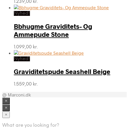
1.239,00
kr.
Nyhed!
Bbhugme Graviditets- Og
Ammepude Stone
1.099,00
kr.
Nyhed!
Graviditetspude Seashell Beige
1.559,00
kr.
@ Marconi.dk
×
×
×
What are you looking for?