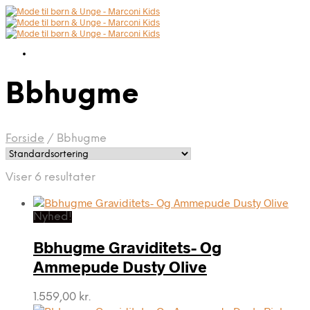
Bbhugme
Forside
/
Bbhugme
Viser 6 resultater
Nyhed!
Bbhugme Graviditets- Og
Ammepude Dusty Olive
1.559,00
kr.