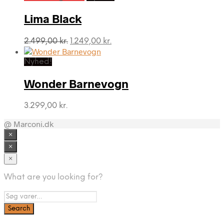
var:
er:
2.499,00 kr..
1.249,00 kr..
Lima Black
Den
Den
2.499,00
kr.
1.249,00
kr.
oprindelige
aktuelle
pris
pris
Nyhed!
var:
er:
2.499,00 kr..
1.249,00 kr..
Wonder Barnevogn
3.299,00
kr.
@ Marconi.dk
×
×
×
What are you looking for?