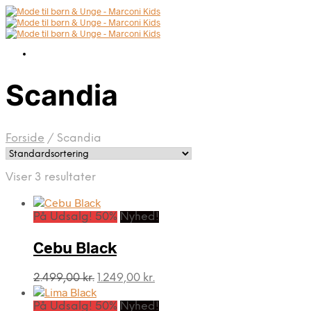
Scandia
Forside
/
Scandia
Viser 3 resultater
På Udsalg! 50%
Nyhed!
Cebu Black
Den
Den
2.499,00
kr.
1.249,00
kr.
oprindelige
aktuelle
pris
pris
På Udsalg! 50%
Nyhed!