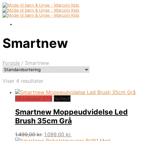
Smartnew
Forside
/
Smartnew
Viser 4 resultater
På Udsalg! 27%
Nyhed!
Smartnew Moppeudvidelse Led
Brush 35cm Grå
Den
Den
1.499,00
kr.
1.099,00
kr.
oprindelige
aktuelle