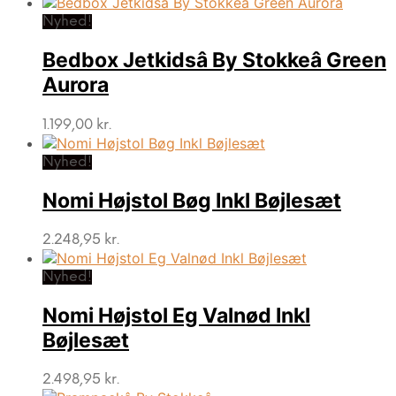
Nyhed!
Bedbox Jetkidsâ By Stokkeâ Green
Aurora
1.199,00
kr.
Nyhed!
Nomi Højstol Bøg Inkl Bøjlesæt
2.248,95
kr.
Nyhed!
Nomi Højstol Eg Valnød Inkl
Bøjlesæt
2.498,95
kr.