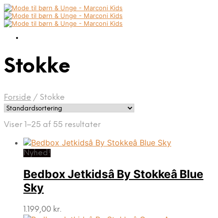
Stokke
Forside
/
Stokke
Viser 1–25 af 55 resultater
Nyhed!
Bedbox Jetkidsâ By Stokkeâ Blue
Sky
1.199,00
kr.