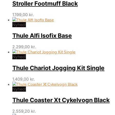
Stroller Footmuff Black
1.199,00
kr.
Nyhed!
Thule Alfi Isofix Base
2.299,00
kr.
Nyhed!
Thule Chariot Jogging Kit Single
1.409,00
kr.
Nyhed!
Thule Coaster Xt Cykelvogn Black
2.559,20
kr.