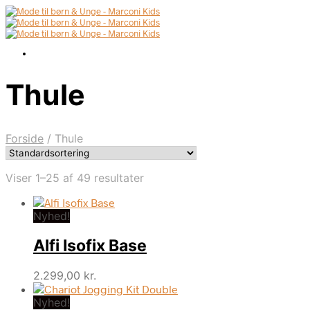
Thule
Forside
/
Thule
Viser 1–25 af 49 resultater
Nyhed!
Alfi Isofix Base
2.299,00
kr.
Nyhed!