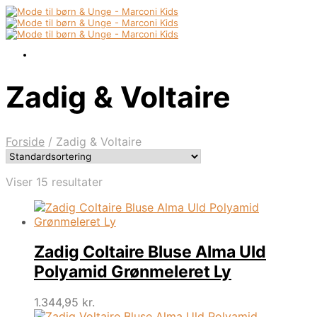
Zadig & Voltaire
Forside
/
Zadig & Voltaire
Viser 15 resultater
Zadig Coltaire Bluse Alma Uld
Polyamid Grønmeleret Ly
1.344,95
kr.