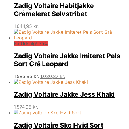
Zadig Voltaire Habitjakke
Gråmeleret Sølvstribet
1.644,95
kr.
På Udsalg! 35%
Zadig Voltaire Jakke Imiteret Pels
Sort Grå Leopard
Den
Den
1.585,95
kr.
1.030,87
kr.
oprindelige
aktuelle
pris
pris
var:
er:
Zadig Voltaire Jakke Jess Khaki
1.585,95 kr..
1.030,87 kr..
1.574,95
kr.
Zadig Voltaire Sko Hvid Sort