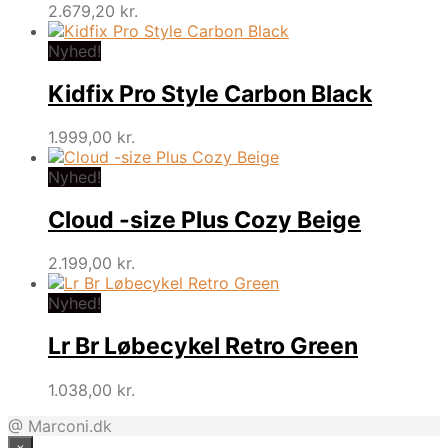
2.679,20
kr.
Nyhed!
Kidfix Pro Style Carbon Black
1.999,00
kr.
Nyhed!
Cloud -size Plus Cozy Beige
2.199,00
kr.
Nyhed!
Lr Br Løbecykel Retro Green
1.038,00
kr.
@ Marconi.dk
×