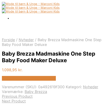
Forside
/
Nyheder
/
Baby Brezza Madmaskine One Step
Baby Food Maker Deluxe
Baby Brezza Madmaskine One Step
Baby Food Maker Deluxe
1.098,95
kr.
Bedste pris hos Kids-world.dk
Varenummer (SKU):
0a492619f300
Kategori:
Nyheder
Varemærke:
Baby Brezza
Previous Product
Next Product