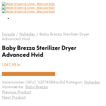
Forside
/
Nyheder
/
Baby Brezza Sterilizer Dryer
Advanced Hvid
Baby Brezza Sterilizer Dryer
Advanced Hvid
1.047,95
kr.
Bedste pris hos Kids-world.dk
Varenummer (SKU):
02f74084ac5d
Kategori:
Nyheder
Varemærke:
Baby Brezza
Previous Product
Next Product