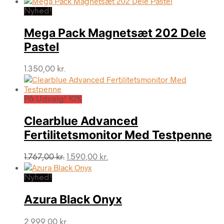
Nyhed!
Mega Pack Magnetsæt 202 Dele
Pastel
1.350,00
kr.
På Udsalg! 10%
Clearblue Advanced
Fertilitetsmonitor Med Testpenne
Den
Den
1.767,00
kr.
1.590,00
kr.
oprindelige
aktuelle
pris
pris
Nyhed!
var:
er:
1.767,00 kr..
1.590,00 kr..
Azura Black Onyx
2.999,00
kr.