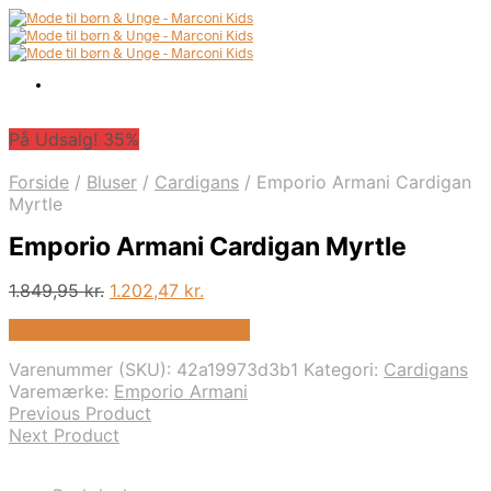
På Udsalg! 35%
Forside
/
Bluser
/
Cardigans
/
Emporio Armani Cardigan
Myrtle
Emporio Armani Cardigan Myrtle
Den
Den
1.849,95
kr.
1.202,47
kr.
oprindelige
aktuelle
På Udsalg hos Kids-world.dk
pris
pris
var:
er:
Varenummer (SKU):
42a19973d3b1
Kategori:
Cardigans
1.849,95 kr..
1.202,47 kr..
Varemærke:
Emporio Armani
Previous Product
Next Product