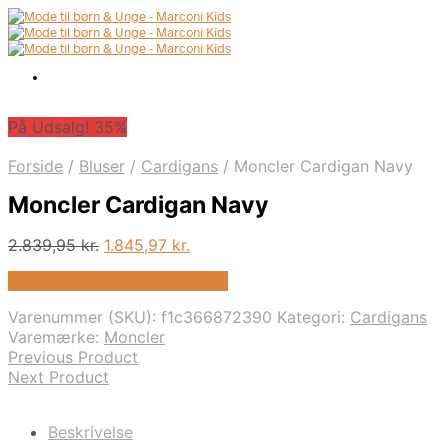
På Udsalg! 35%
Forside
/
Bluser
/
Cardigans
/
Moncler Cardigan Navy
Moncler Cardigan Navy
Den
Den
2.839,95
kr.
1.845,97
kr.
oprindelige
aktuelle
På Udsalg hos Kids-world.dk
pris
pris
var:
er:
Varenummer (SKU):
f1c366872390
Kategori:
Cardigans
2.839,95 kr..
1.845,97 kr..
Varemærke:
Moncler
Previous Product
Next Product
Beskrivelse