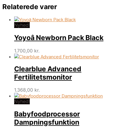
Relaterede varer
Nyhed!
Yoyoâ Newborn Pack Black
1.700,00
kr.
Clearblue Advanced
Fertilitetsmonitor
1.368,00
kr.
Nyhed!
Babyfoodprocessor
Dampningsfunktion