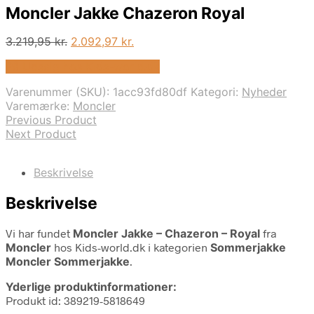
Moncler Jakke Chazeron Royal
Den
Den
3.219,95
kr.
2.092,97
kr.
oprindelige
aktuelle
På Udsalg hos Kids-world.dk
pris
pris
var:
er:
Varenummer (SKU):
1acc93fd80df
Kategori:
Nyheder
3.219,95 kr..
2.092,97 kr..
Varemærke:
Moncler
Previous Product
Next Product
Beskrivelse
Beskrivelse
Vi har fundet
Moncler Jakke – Chazeron – Royal
fra
Moncler
hos Kids-world.dk i kategorien
Sommerjakke
Moncler Sommerjakke
.
Yderlige produktinformationer:
Produkt id: 389219-5818649