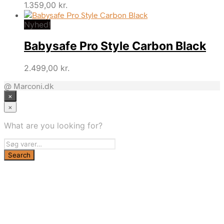
1.359,00
kr.
Nyhed!
Babysafe Pro Style Carbon Black
2.499,00
kr.
@ Marconi.dk
×
×
What are you looking for?