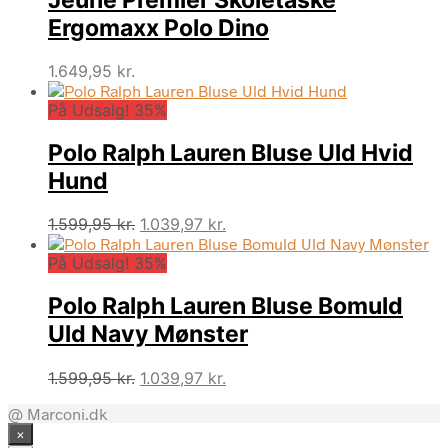
Ergomaxx Polo Dino
1.649,95
kr.
På Udsalg! 35%
Polo Ralph Lauren Bluse Uld Hvid
Hund
Den
Den
1.599,95
kr.
1.039,97
kr.
oprindelige
aktuelle
På Udsalg! 35%
pris
pris
var:
er:
Polo Ralph Lauren Bluse Bomuld
1.599,95 kr..
1.039,97 kr..
Uld Navy Mønster
Den
Den
1.599,95
kr.
1.039,97
kr.
oprindelige
aktuelle
@ Marconi.dk
pris
pris
×
var:
er: