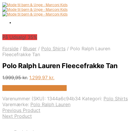
På Udsalg! 35%
Forside
/
Bluser
/
Polo Shirts
/
Polo Ralph Lauren
Fleecefrakke Tan
Polo Ralph Lauren Fleecefrakke Tan
Den
Den
1.999,95
kr.
1.299,97
kr.
oprindelige
aktuelle
På Udsalg hos Kids-world.dk
pris
pris
var:
er:
Varenummer (SKU):
1344a6c94b34
Kategori:
Polo Shirts
1.999,95 kr..
1.299,97 kr..
Varemærke:
Polo Ralph Lauren
Previous Product
Next Product