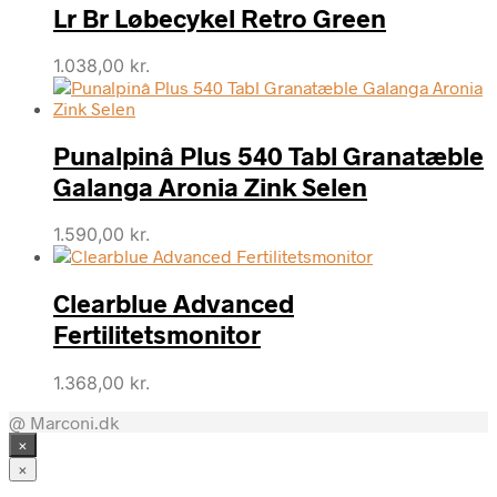
Lr Br Løbecykel Retro Green
1.038,00
kr.
Punalpinâ Plus 540 Tabl Granatæble
Galanga Aronia Zink Selen
1.590,00
kr.
Clearblue Advanced
Fertilitetsmonitor
1.368,00
kr.
@ Marconi.dk
×
×