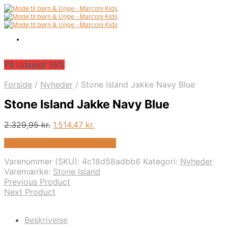
På Udsalg! 35%
Forside
/
Nyheder
/
Stone Island Jakke Navy Blue
Stone Island Jakke Navy Blue
Den
Den
2.329,95
kr.
1.514,47
kr.
oprindelige
aktuelle
På Udsalg hos Kids-world.dk
pris
pris
var:
er:
Varenummer (SKU):
4c18d58adbb6
Kategori:
Nyheder
2.329,95 kr..
1.514,47 kr..
Varemærke:
Stone Island
Previous Product
Next Product
Beskrivelse