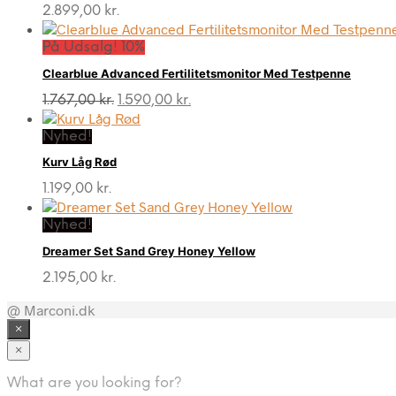
2.899,00
kr.
På Udsalg! 10%
Clearblue Advanced Fertilitetsmonitor Med Testpenne
Den
Den
1.767,00
kr.
1.590,00
kr.
oprindelige
aktuelle
pris
pris
Nyhed!
var:
er:
Kurv Låg Rød
1.767,00 kr..
1.590,00 kr..
1.199,00
kr.
Nyhed!
Dreamer Set Sand Grey Honey Yellow
2.195,00
kr.
@ Marconi.dk
×
×
What are you looking for?