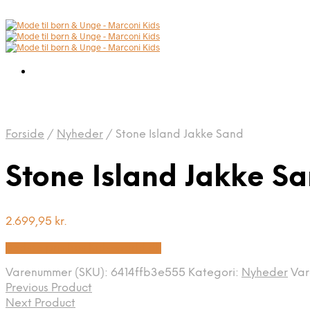
Forside
/
Nyheder
/
Stone Island Jakke Sand
Stone Island Jakke S
2.699,95
kr.
Bedste pris hos Kids-world.dk
Varenummer (SKU):
6414ffb3e555
Kategori:
Nyheder
Va
Previous Product
Next Product